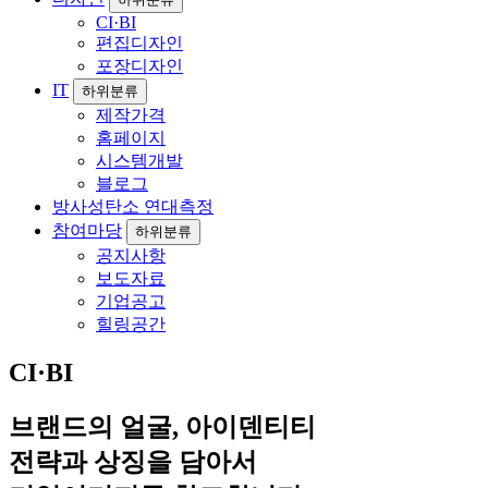
CI·BI
편집디자인
포장디자인
IT
하위분류
제작가격
홈페이지
시스템개발
블로그
방사성탄소 연대측정
참여마당
하위분류
공지사항
보도자료
기업공고
힐링공간
CI·BI
브랜드의 얼굴, 아이덴티티
전략과 상징을 담아서