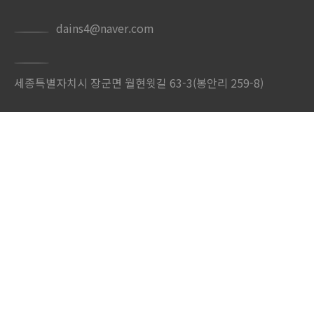
dains4@naver.com
세종특별자치시 장군면 월현윗길 63-3(봉안리 259-8)